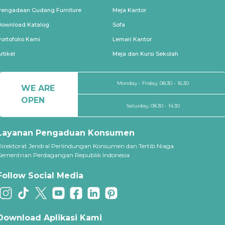
Pengadaan Gudang Furniture
Meja Kantor
Download Katalog
Sofa
ortofolio Kami
Lemari Kantor
rtikel
Meja dan Kursi Sekolah
Monday - Friday, 08.30 - 16.30
WE ARE
OPEN
Saturday, 08.30 - 14.30
Layanan Pengaduan Konsumen
Direktorat Jendral Perlindungan Konsumen dan Tertib Niaga
Kementrian Perdagangan Republik Indonesia
Follow Social Media
Download Aplikasi Kami