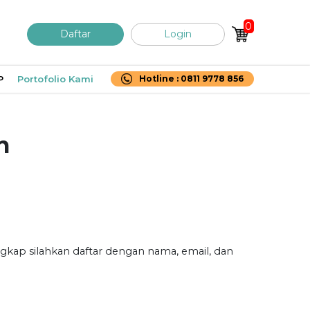
0
Daftar
Login
P
Portofolio Kami
Hotline : 0811 9778 856
n
gkap silahkan daftar dengan nama, email, dan