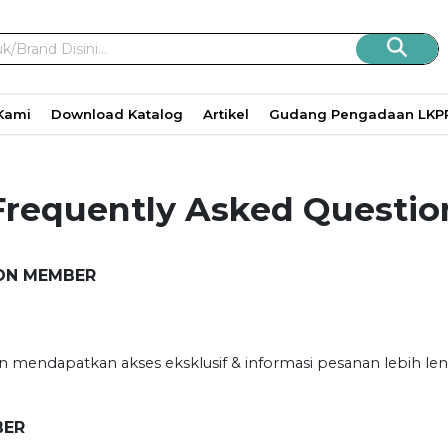
/Brand Disini...
Kami
Download Katalog
Artikel
Gudang Pengadaan LKP
Frequently Asked Questio
NON MEMBER
mendapatkan akses eksklusif & informasi pesanan lebih len
BER