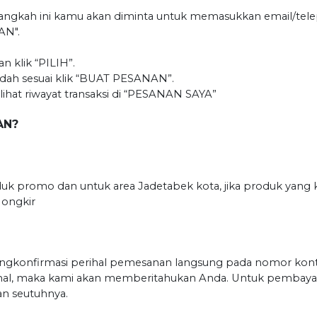
da langkah ini kamu akan diminta untuk memasukkan email/
AN".
klik “PILIH”.
sudah sesuai klik “BUAT PESANAN”.
lihat riwayat transaksi di “PESANAN SAYA”
AN?
oduk promo dan untuk area Jadetabek kota, jika produk yang
 ongkir
engkonfirmasi perihal pemesanan langsung pada nomor kon
in hal, maka kami akan memberitahukan Anda. Untuk pembayara
an seutuhnya.