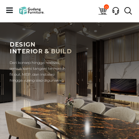
0
DESIGN
INTERIOR & BUILD
Dari konsep hingga realisasi,
semua kami tangani termasuk
fit out, MEP, dan instalasi
hingga ruang siap digunakan