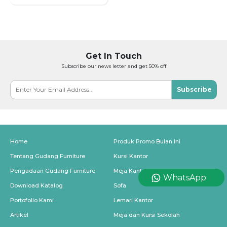
Get In Touch
Subscribe our news letter and get 50% off
Subscribe
Home
Produk Promo Bulan Ini
Tentang Gudang Furniture
Kursi Kantor
Pengadaan Gudang Furniture
Meja Kantor
WhatsApp
Download Katalog
Sofa
Portofolio Kami
Lemari Kantor
Artikel
Meja dan Kursi Sekolah