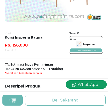
Kursi
Share
Kursi Insperra Ragna
Brand :
Insperra
Rp. 156,000
Terjual 1K+
Lihat Selengkapnya
Estimasi Biaya Pengiriman
Hanya
Rp 60.000
dengan
GF Trucking
*syarat dan ketentuan berlaku
WhatsApp
Deskripsi Produk
Kursi Insperra Ragna
Kursi Insperra Ragna dengan desain minimalis modern yang cocok untuk ruang
+
Beli Sekarang
tamu, ruang keluarga, ruang santai, maupun area cafe. Dudukan ergonomis
mengikuti bentuk tubuh sehingga nyaman digunakan dalam waktu lama. Kaki