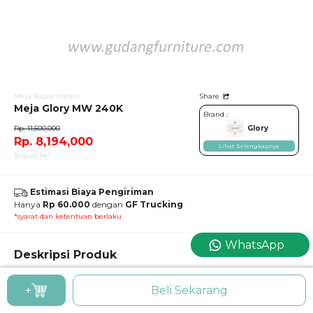
Meja Rapat Kantor
Share
Meja Glory MW 240K
Brand :
Rp. 11,500,000
Glory
Rp. 8,194,000
Lihat Selengkapnya
Terjual 1K+
Estimasi Biaya Pengiriman
Hanya
Rp 60.000
dengan
GF Trucking
*syarat dan ketentuan berlaku
WhatsApp
Deskripsi Produk
Meja Glory MW 240K
+
Beli Sekarang
Meja Meeting Kantor Classic Glory MW 240 K
Profil berundak menjadi salah satu aksen estetis dari meja meeting berdesain