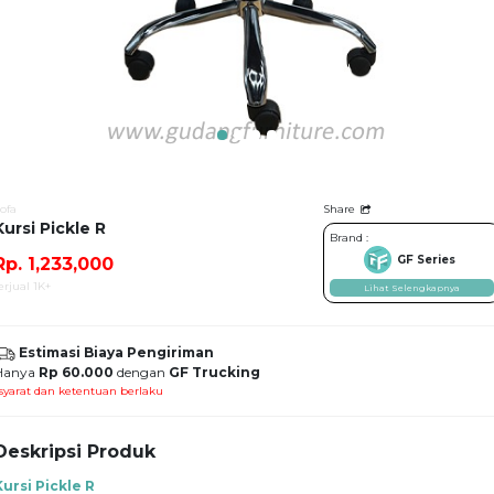
ofa
Share
Kursi Pickle R
Brand :
GF Series
Rp. 1,233,000
erjual 1K+
Lihat Selengkapnya
Estimasi Biaya Pengiriman
Hanya
Rp 60.000
dengan
GF Trucking
syarat dan ketentuan berlaku
Deskripsi Produk
Kursi Pickle R