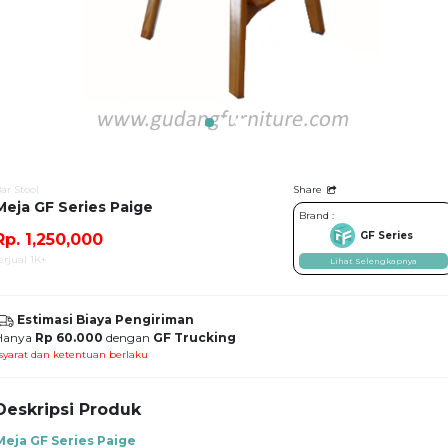
ar Stool
Share
Meja GF Series Paige
Brand :
GF Series
Rp. 1,250,000
erjual 1K+
Lihat Selengkapnya
Estimasi Biaya Pengiriman
Hanya
Rp 60.000
dengan
GF Trucking
syarat dan ketentuan berlaku
Deskripsi Produk
Meja GF Series Paige