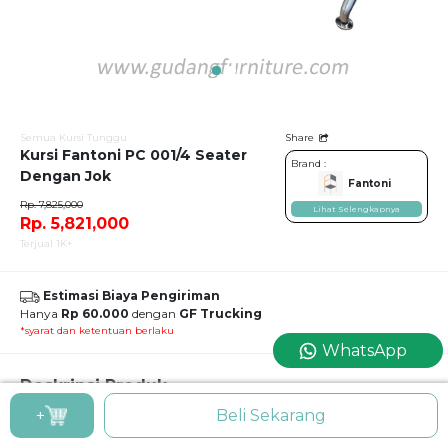
Semua Kursi Tunggu
Share
Kursi Fantoni PC 001/4 Seater
Brand :
Dengan Jok
Fantoni
Rp. 7,825,000
Lihat Selengkapnya
Rp. 5,821,000
Terjual 1K+
Estimasi Biaya Pengiriman
Hanya
Rp 60.000
dengan
GF Trucking
*syarat dan ketentuan berlaku
WhatsApp
Deskripsi Produk
+
Beli Sekarang
Kursi Fantoni PC 001/4 Seater Dengan Jok
Kursi Tunggu / Public Chair / Kursi Deret / Kursi Tunggu Bandara