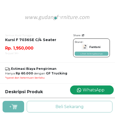
Semua Kursi Tunggu
Share
Kursi F 7036SE C/4 Seater
Brand :
Fantoni
Rp. 1,950,000
Terjual 1K+
Lihat Selengkapnya
Estimasi Biaya Pengiriman
Hanya
Rp 60.000
dengan
GF Trucking
*syarat dan ketentuan berlaku
WhatsApp
Deskripsi Produk
Kursi F 7036SE C/4 Seater
Kursi Tunggu / Public Chair / Kursi Deret / Kursi Tunggu Bandara
+
Beli Sekarang
Fantoni F7036SE C/4 Seater