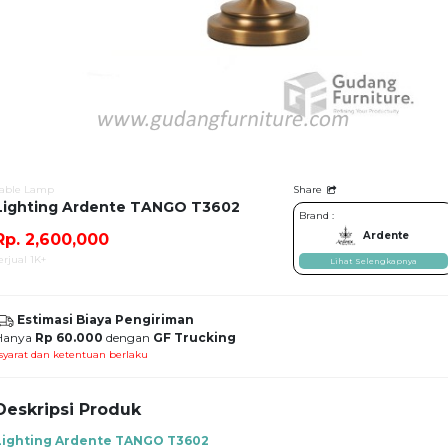
able Lamp
Share
Lighting Ardente TANGO T3602
Brand :
Ardente
Rp. 2,600,000
erjual 1K+
Lihat Selengkapnya
Estimasi Biaya Pengiriman
Hanya
Rp 60.000
dengan
GF Trucking
syarat dan ketentuan berlaku
Deskripsi Produk
Lighting Ardente TANGO T3602