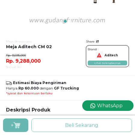
Meja Resepsionis
Share
Meja Aditech CM 02
Brand :
Rp. 13,035,000
Aditech
Rp. 9,288,000
Lihat Selengkapnya
Terjual 1K+
Estimasi Biaya Pengiriman
Hanya
Rp 60.000
dengan
GF Trucking
*syarat dan ketentuan berlaku
WhatsApp
Deskripsi Produk
Meja Aditech CM 02
+
Beli Sekarang
Meja Resepsionis / Meja Penerima Tamu Kantor Aditech CM 02
Ada kalanya, Anda juga memerlukan meja penerima tamu berdimensi luas,