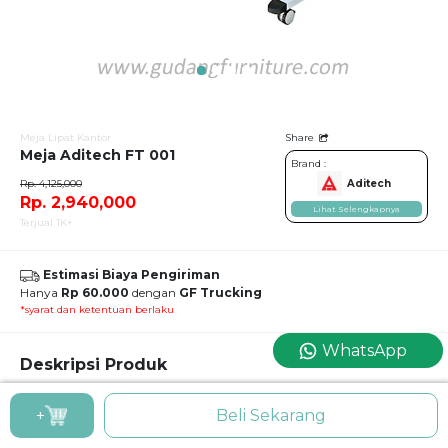
Meja Lipat Kantor
Share
Meja Aditech FT 001
Brand :
Rp. 4,125,000
Aditech
Rp. 2,940,000
Lihat Selengkapnya
Terjual 1K+
Estimasi Biaya Pengiriman
Hanya
Rp 60.000
dengan
GF Trucking
*syarat dan ketentuan berlaku
WhatsApp
Deskripsi Produk
Meja Aditech FT 001
+
Beli Sekarang
Meja Lipat Kantor / Meja Banquet / Meja Training Aditech FT 001
Bisa dilipat dan memiliki roda; dua hal inilah yang akan menunjang kepraktisan